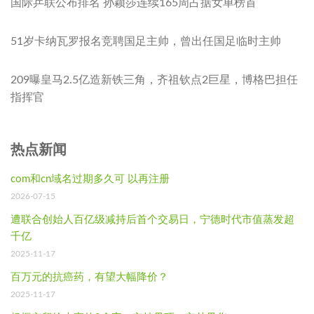
国际乒联公布排名 孙颖莎连续165周占据女单榜首
51岁卡纳瓦罗报名竞聘国足主帅，曾出任国足临时主帅
209曝皇马2.5亿造新铁三角，齐祖钦点2巨星，博格巴担任
指挥官
热点新闻
com和cn域名过期多久可 以再注册
2026-07-15
遭联合创始人百亿级减持后首个交易日，宁德时代市值蒸发超
千亿
2025-11-17
百万元的抗癌药，有望大幅降价？
2025-11-17