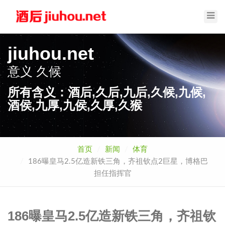
Toggl
Navig
jiuhou.net
意义
久候
所有含义：酒后,久后,九后,久候,九候,
酒侯,九厚,九侯,久厚,久猴
首页
新闻
体育
186曝皇马2.5亿造新铁三角，齐祖钦点2巨星，博格巴
担任指挥官
186曝皇马2.5亿造新铁三角，齐祖钦