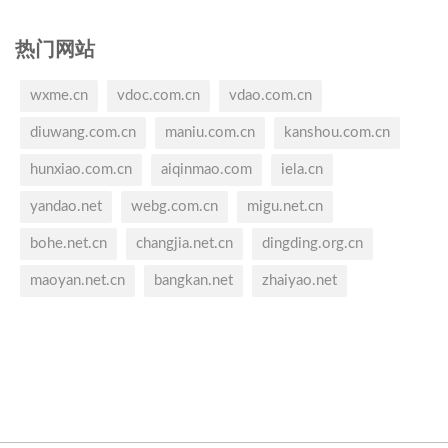
热门网站
wxme.cn
vdoc.com.cn
vdao.com.cn
diuwang.com.cn
maniu.com.cn
kanshou.com.cn
hunxiao.com.cn
aiqinmao.com
iela.cn
yandao.net
webg.com.cn
migu.net.cn
bohe.net.cn
changjia.net.cn
dingding.org.cn
maoyan.net.cn
bangkan.net
zhaiyao.net